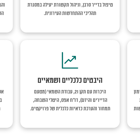
טיפול בדייר סרבן, וניהול תקשורת יעילה במסגרת
והב
תהליכי ההתחדשות העירונית.
הש
היבטים כלכליים ושמאיים
מון
היכרות עם תקן 21, עבודת השמאי (מטעם
אס
הדיירים והיזם), דו"ח אפס, היטלי השבחה,
ב
ות
תמחור והערכת כדאיות כלכלית של פרויקטים.
מ