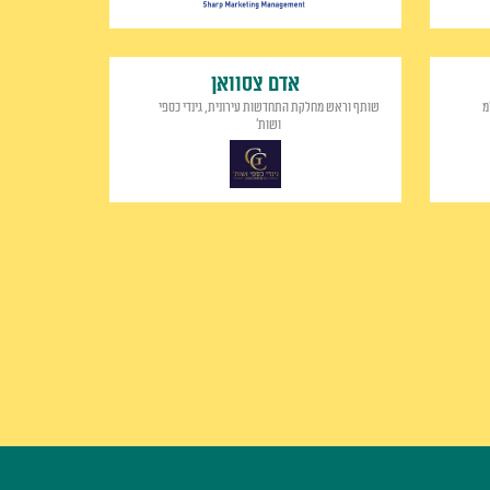
אדם צסוואן
מ
שותף וראש מחלקת התחדשות עירונית, גינדי כספי
ושות'