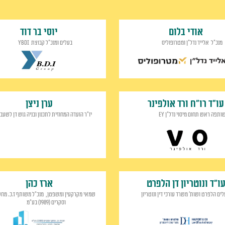
אודי בלום
יוסי בר דוד
מנכ"ל אלייד נדל"ן ומטרופוליס
בעלים ומנכ"ל קבוצת YBDI
עו"ד רו"ח ורד אולפינר
ערן ניצן
ותפה ראש תחום מיסוי נדל"ן EY
יו״ר הועדה המחוזית לתכנון ובניה גוש דן לשעב
ו"ד ונוטריון דן הלפרט
ארז כהן
לים הלפרט ושות' משרד עורכי דין ונוטריון
שמאי מקרקעין ומשפטן, מנכ"ל משותף ז.כ. מחק
וסקרים (1989) בע"מ