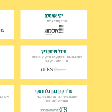
יקי אמסלם
מנכ"ל קבוצת אלמוג
מיכל שימקביץ
שותפה מנהלת , פרידמן קפלנר שימקביץ דוד ושות'
ש
כלכלה ושמאות מקרקעין
עו"ד קרן כהן בלחרסקי
ע
שותפה, מייסדת קרן כהן-בלחרסקי, גפני,
מייסד ובע
רובנס-ווקיל,ינקו ושות'