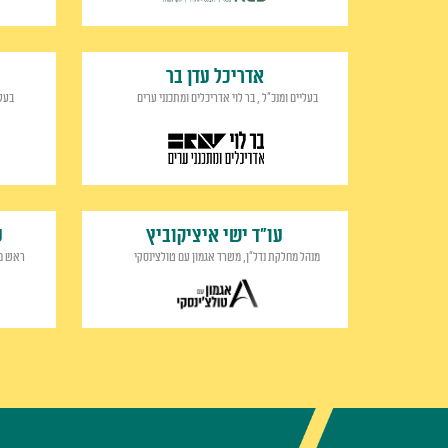
אדריכל עדן בר
בעליים ומנכ"ל , בר לוי אדריכלים ומתכנני ערים
בעלי
עו"ד ישי איציקוביץ
ע
מנהל מחלקת נדל"ן, משרד אגמון עם טולצינסקי
ראש מח