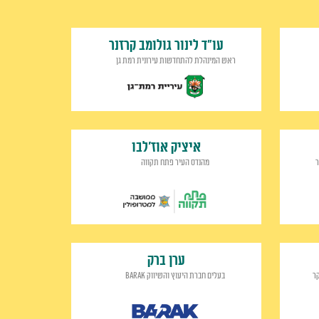
עו"ד לינור גולומב קרזנר
ראש המינהלת להתחדשות עירונית רמת גן
איציק אוז'לבו
ר
מהנדס העיר פתח תקווה
ערן ברק
ר
בעלים חברת היעוץ והשיווק BARAK